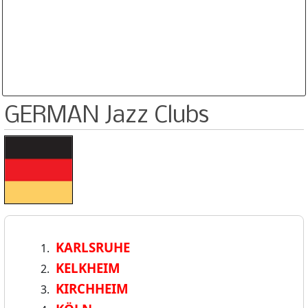
Database is routinely corrected and updated
Subscription Options
Sample Datasheet European Jazz Clubs
GERMAN Jazz Clubs
KARLSRUHE
KELKHEIM
KIRCHHEIM